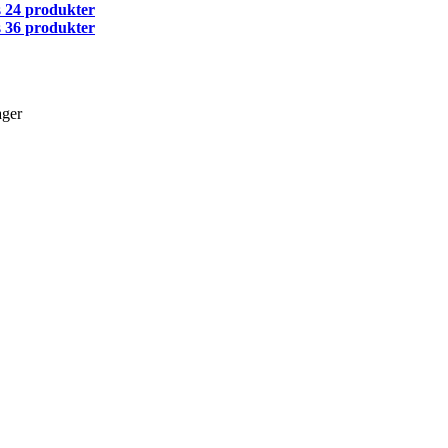
s
24 produkter
s
36 produkter
ager