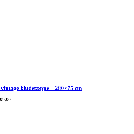
 vintage kludetæppe – 280×75 cm
99,00