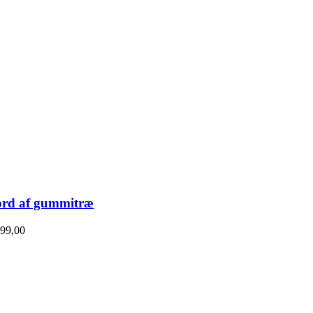
ord af gummitræ
99,00