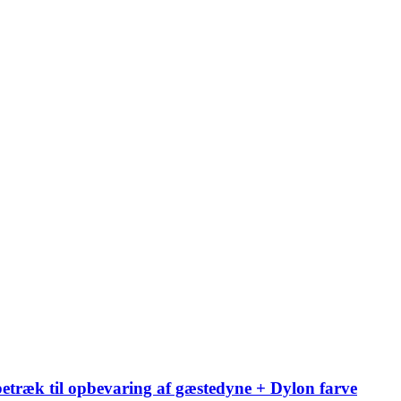
etræk til opbevaring af gæstedyne + Dylon farve