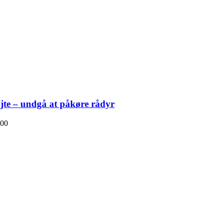
øjte – undgå at påkøre rådyr
00