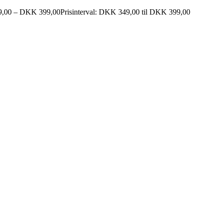
,00
–
DKK
399,00
Prisinterval: DKK 349,00 til DKK 399,00