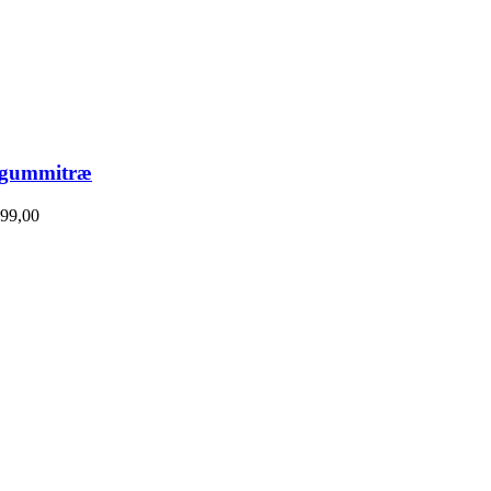
f gummitræ
99,00