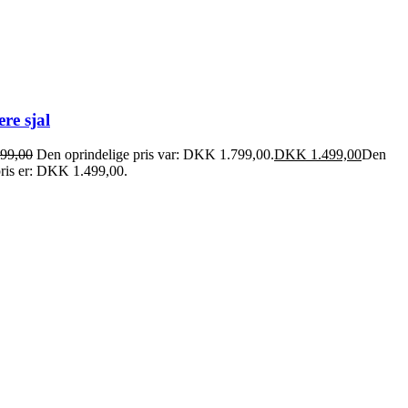
re sjal
99,00
Den oprindelige pris var: DKK 1.799,00.
DKK
1.499,00
Den
pris er: DKK 1.499,00.