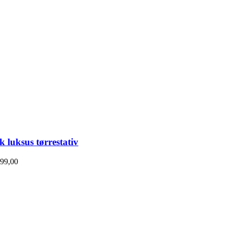
sk luksus tørrestativ
99,00