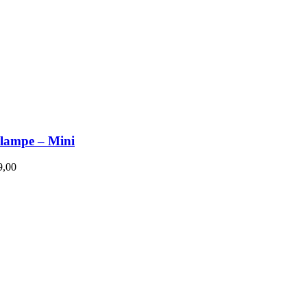
elampe – Mini
,00