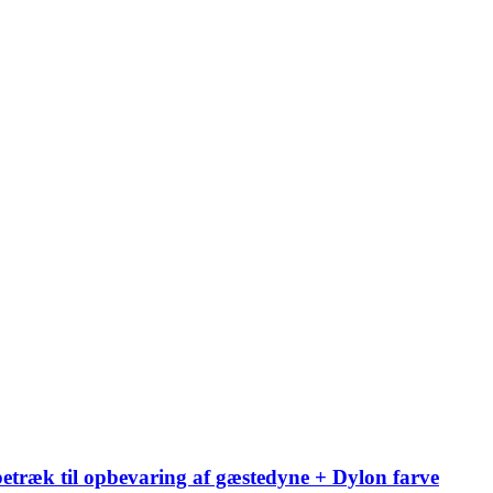
etræk til opbevaring af gæstedyne + Dylon farve