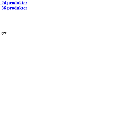
s
24 produkter
s
36 produkter
ager