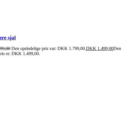
re sjal
99,00
Den oprindelige pris var: DKK 1.799,00.
DKK
1.499,00
Den
pris er: DKK 1.499,00.