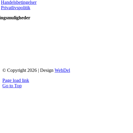
Handelsbetingelser
Privatlivspolitik
ingsmuligheder
© Copyright 2026 | Design
WebDel
Page load link
Go to Top