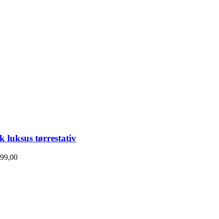
sk luksus tørrestativ
99,00