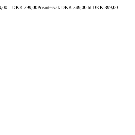
,00
–
DKK
399,00
Prisinterval: DKK 349,00 til DKK 399,00