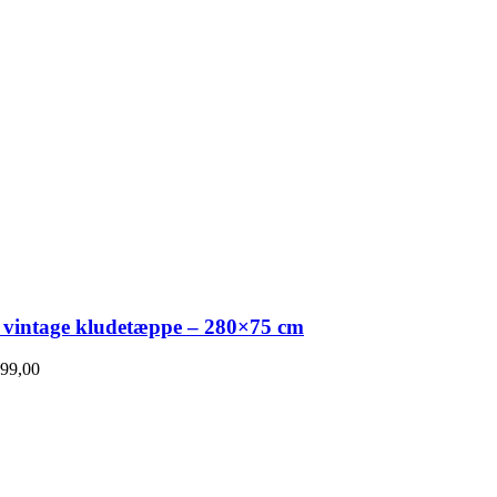
 vintage kludetæppe – 280×75 cm
99,00