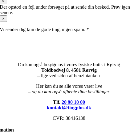
×
Der opstod en fejl under forsøget på at sende din besked. Prøv igen
senere.
×
Vi sender dig kun de gode ting, ingen spam. *
Du kan også besøge os i vores fysiske butik i Rørvig
Toldbodvej 8, 4581 Rørvig
– lige ved siden af benzintanken.
Her kan du se alle vores varer live
– og du kan også afhente dine bestillinger.
Tlf.
20 90 10 00
kontakt@tingplus.dk
CVR: 38416138
rmation