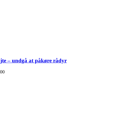
øjte – undgå at påkøre rådyr
00