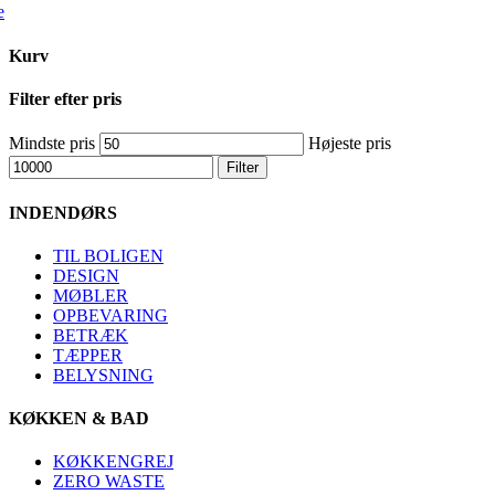
e
Kurv
Filter efter pris
Mindste pris
Højeste pris
Filter
INDENDØRS
TIL BOLIGEN
DESIGN
MØBLER
OPBEVARING
BETRÆK
TÆPPER
BELYSNING
KØKKEN & BAD
KØKKENGREJ
ZERO WASTE