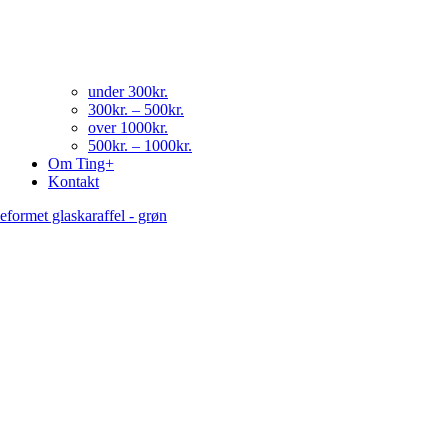
under 300kr.
300kr. – 500kr.
over 1000kr.
500kr. – 1000kr.
Om Ting+
Kontakt
eformet glaskaraffel - grøn