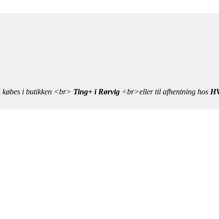
n købes i butikken <br>
Ting+ i Rørvig
<br>eller til afhentning hos
HV