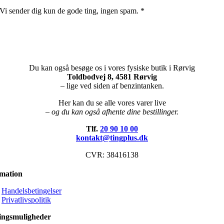
Vi sender dig kun de gode ting, ingen spam. *
Du kan også besøge os i vores fysiske butik i Rørvig
Toldbodvej 8, 4581 Rørvig
– lige ved siden af benzintanken.
Her kan du se alle vores varer live
– og du kan også afhente dine bestillinger.
Tlf.
20 90 10 00
kontakt@tingplus.dk
CVR: 38416138
rmation
Handelsbetingelser
Privatlivspolitik
ingsmuligheder