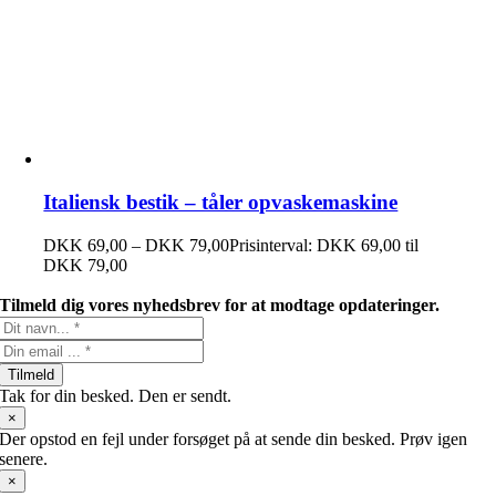
Italiensk bestik – tåler opvaskemaskine
DKK
69,00
–
DKK
79,00
Prisinterval: DKK 69,00 til
DKK 79,00
Tilmeld dig vores nyhedsbrev for at modtage opdateringer.
Tilmeld
Tak for din besked. Den er sendt.
×
Der opstod en fejl under forsøget på at sende din besked. Prøv igen
senere.
×