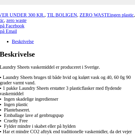
VER UNDER 300 KR.
,
TIL BOLIGEN
,
ZERO WASTE
ingen plastic
tic
,
zero waste
 på Facebook
 på Email
Beskrivelse
Beskrivelse
Laundry Sheets vaskemiddel er produceret i Sverige.
• Laundry Sheets bruges til både hvid og kulørt vask og 40, 60 0g 90
grader varmt vand.
• 1 pakke Laundry Sheets erstatter 3 plasticflasker med flydende
vaskemiddel
• Ingen skadelige ingredienser
• Ingen plastic
• Plantebaseret.
• Emballage lave af genbrugspap
• Cruelty Free
• Fylder mindre i skabet eller på hylden
• Har et mindre CO2 aftryk end traditionelle vaskemidler, da det vejer