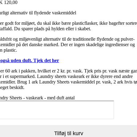
K
120,00
rligt alternativ til flydende vaskemiddel
er godt for miljøet, du skal ikke bære plasticflasker, ikke bagefter sorter
taffald. Du sparer plads på hylden eller i skabet.
ldsfrit og miljøvenligt alternativ til de traditionelle flydende og pulver-
emidler på det danske marked. Der er ingen skadelige ingredienser og
n plastic.
 også uden duft. Tjek det her
er 60 ark i pakken, hvilket er 2 kr. pr. vask. Tjek pris pr. vask næste ga
r i et supermarked. Laundry sheets vaskeark er ikke dyrere end andre
emidler. Brug 1 ark Laundry Sheets vaskemiddel pr. vask, 2 ark hvis tø
eget beskidt.
dry Sheets - vaskeark - med duft antal
Tilføj til kurv