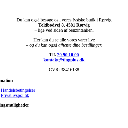
Du kan også besøge os i vores fysiske butik i Rørvig
Toldbodvej 8, 4581 Rørvig
– lige ved siden af benzintanken.
Her kan du se alle vores varer live
– og du kan også afhente dine bestillinger.
Tlf.
20 90 10 00
kontakt@tingplus.dk
CVR: 38416138
rmation
Handelsbetingelser
Privatlivspolitik
ingsmuligheder