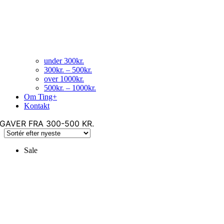
under 300kr.
300kr. – 500kr.
over 1000kr.
500kr. – 1000kr.
Om Ting+
Kontakt
GAVER FRA 300-500 KR.
Sale