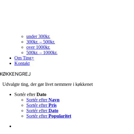
under 300kr.
300kr. – 500kr.
over 1000kr.
500kr. – 1000kr.
Om Ting+
Kontakt
KØKKENGREJ
Udvalgte ting, der gør livet nemmere i køkkenet
Sortér efter
Dato
Sortér efter
Navn
Sortér efter
Pris
Sortér efter
Dato
Sortér efter
Popularitet