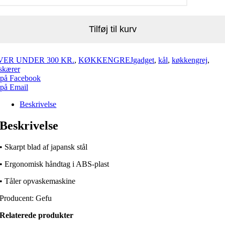
Tilføj til kurv
VER UNDER 300 KR.
,
KØKKENGREJ
gadget
,
kål
,
køkkengrej
,
skærer
 på Facebook
 på Email
Beskrivelse
Beskrivelse
• Skarpt blad af japansk stål
• Ergonomisk håndtag i ABS-plast
• Tåler opvaskemaskine
Producent: Gefu
Relaterede produkter