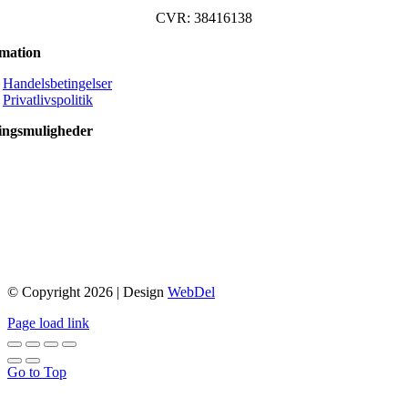
CVR: 38416138
rmation
Handelsbetingelser
Privatlivspolitik
ingsmuligheder
© Copyright 2026 | Design
WebDel
Page load link
Go to Top