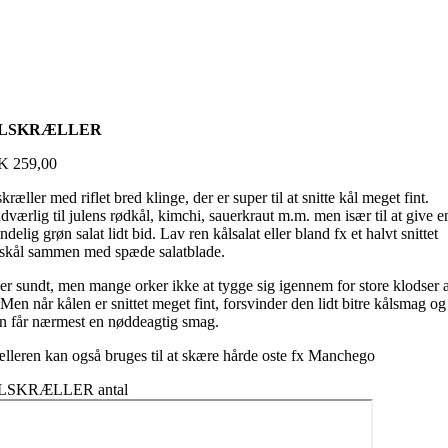
LSKRÆLLER
K
259,00
kræller med riflet bred klinge, der er super til at snitte kål meget fint.
værlig til julens rødkål, kimchi, sauerkraut m.m. men især til at give e
ndelig grøn salat lidt bid. Lav ren kålsalat eller bland fx et halvt snittet
dskål sammen med spæde salatblade.
er sundt, men mange orker ikke at tygge sig igennem for store klodser 
 Men når kålen er snittet meget fint, forsvinder den lidt bitre kålsmag og
n får nærmest en nøddeagtig smag.
lleren kan også bruges til at skære hårde oste fx Manchego
LSKRÆLLER antal