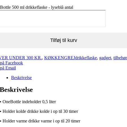
ottle 500 ml drikkeflaske - lyseblå antal
Tilføj til kurv
VER UNDER 300 KR.
,
KØKKENGREJ
drikkeflaske
,
gadget
,
tilbehør
 på Facebook
 på Email
Beskrivelse
Beskrivelse
• OneBottle indeholder 0,5 liter
• Holder kolde drikke kolde i op til 30 timer
• Holder varme drikke varme i op til 20 timer