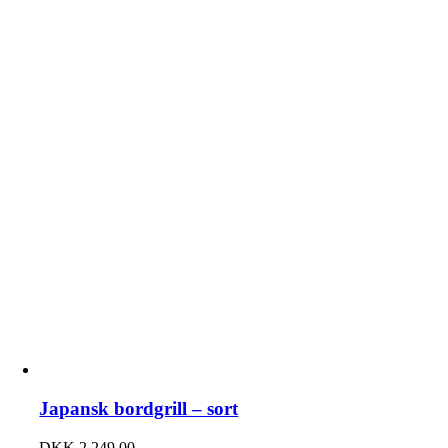
Japansk bordgrill – sort
DKK
2.249,00