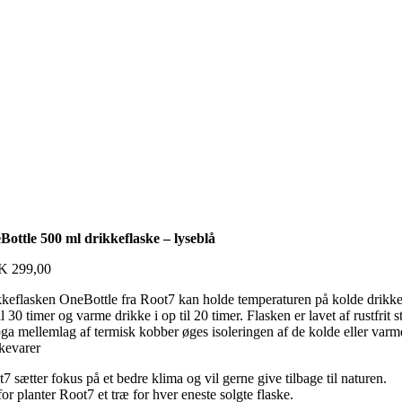
Bottle 500 ml drikkeflaske – lyseblå
K
299,00
keflasken OneBottle fra Root7 kan holde temperaturen på kolde drikke
il 30 timer og varme drikke i op til 20 timer. Flasken er lavet af rustfrit s
ga mellemlag af termisk kobber øges isoleringen af de kolde eller varm
kevarer
7 sætter fokus på et bedre klima og vil gerne give tilbage til naturen.
or planter Root7 et træ for hver eneste solgte flaske.