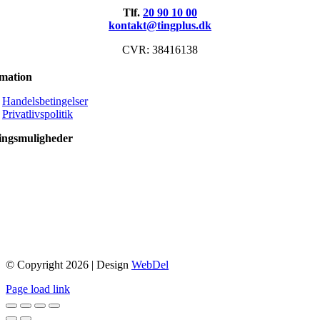
Tlf.
20 90 10 00
kontakt@tingplus.dk
CVR: 38416138
rmation
Handelsbetingelser
Privatlivspolitik
ingsmuligheder
© Copyright 2026 | Design
WebDel
Page load link