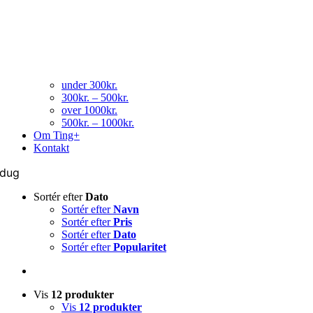
under 300kr.
300kr. – 500kr.
over 1000kr.
500kr. – 1000kr.
Om Ting+
Kontakt
dug
Sortér efter
Dato
Sortér efter
Navn
Sortér efter
Pris
Sortér efter
Dato
Sortér efter
Popularitet
Vis
12 produkter
Vis
12 produkter