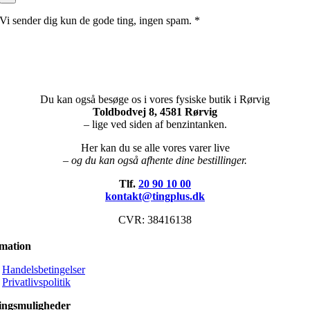
Vi sender dig kun de gode ting, ingen spam. *
Du kan også besøge os i vores fysiske butik i Rørvig
Toldbodvej 8, 4581 Rørvig
– lige ved siden af benzintanken.
Her kan du se alle vores varer live
– og du kan også afhente dine bestillinger.
Tlf.
20 90 10 00
kontakt@tingplus.dk
CVR: 38416138
rmation
Handelsbetingelser
Privatlivspolitik
ingsmuligheder