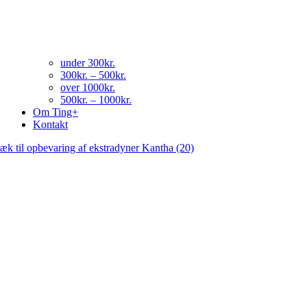
under 300kr.
300kr. – 500kr.
over 1000kr.
500kr. – 1000kr.
Om Ting+
Kontakt
æk til opbevaring af ekstradyner Kantha (20)