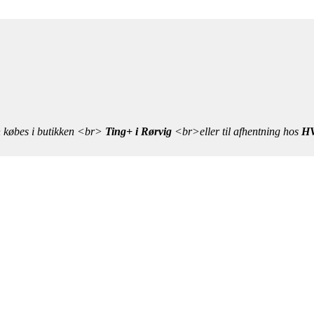
n købes i butikken <br>
Ting+ i Rørvig
<br>eller til afhentning hos
HV