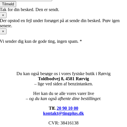
Tilmeld
Tak for din besked. Den er sendt.
×
Der opstod en fejl under forsøget på at sende din besked. Prøv igen
senere.
×
Vi sender dig kun de gode ting, ingen spam. *
Du kan også besøge os i vores fysiske butik i Rørvig
Toldbodvej 8, 4581 Rørvig
– lige ved siden af benzintanken.
Her kan du se alle vores varer live
– og du kan også afhente dine bestillinger.
Tlf.
20 90 10 00
kontakt@tingplus.dk
CVR: 38416138