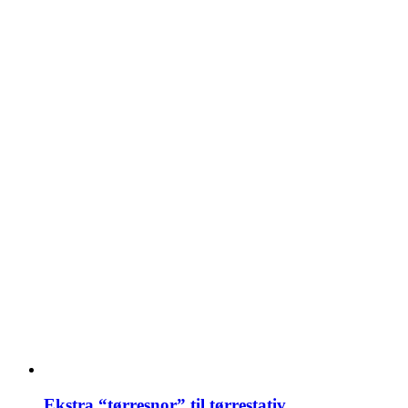
Ekstra “tørresnor” til tørrestativ