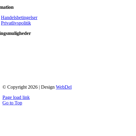
rmation
Handelsbetingelser
Privatlivspolitik
ingsmuligheder
© Copyright 2026 | Design
WebDel
Page load link
Go to Top