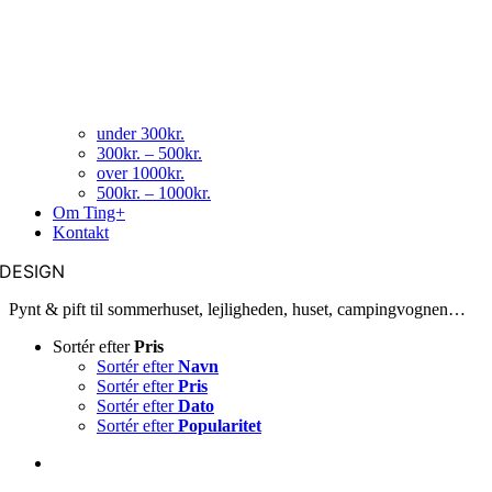
under 300kr.
300kr. – 500kr.
over 1000kr.
500kr. – 1000kr.
Om Ting+
Kontakt
DESIGN
Pynt & pift til sommerhuset, lejligheden, huset, campingvognen…
Sortér efter
Pris
Sortér efter
Navn
Sortér efter
Pris
Sortér efter
Dato
Sortér efter
Popularitet