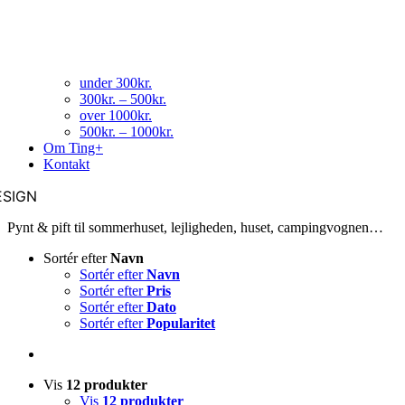
under 300kr.
300kr. – 500kr.
over 1000kr.
500kr. – 1000kr.
Om Ting+
Kontakt
ESIGN
Pynt & pift til sommerhuset, lejligheden, huset, campingvognen…
Sortér efter
Navn
Sortér efter
Navn
Sortér efter
Pris
Sortér efter
Dato
Sortér efter
Popularitet
Vis
12 produkter
Vis
12 produkter