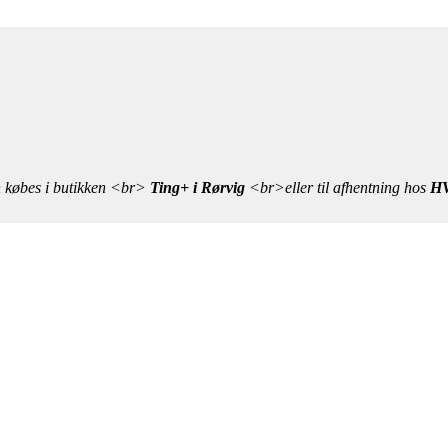
n købes i butikken <br>
Ting+ i Rørvig
<br>eller til afhentning hos
HV