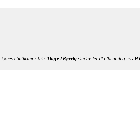
n købes i butikken <br>
Ting+ i Rørvig
<br>eller til afhentning hos
HV