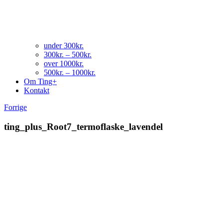
under 300kr.
300kr. – 500kr.
over 1000kr.
500kr. – 1000kr.
Om Ting+
Kontakt
Forrige
ting_plus_Root7_termoflaske_lavendel