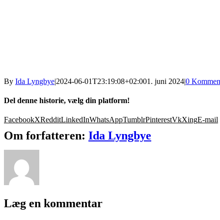
By
Ida Lyngbye
|
2024-06-01T23:19:08+02:00
1. juni 2024
|
0 Komment
Del denne historie, vælg din platform!
Facebook
X
Reddit
LinkedIn
WhatsApp
Tumblr
Pinterest
Vk
Xing
E-mail
Om forfatteren:
Ida Lyngbye
Læg en kommentar