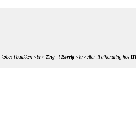
n købes i butikken <br>
Ting+ i Rørvig
<br>eller til afhentning hos
HV