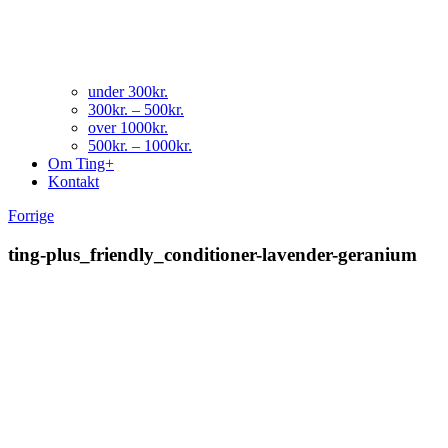
under 300kr.
300kr. – 500kr.
over 1000kr.
500kr. – 1000kr.
Om Ting+
Kontakt
Forrige
ting-plus_friendly_conditioner-lavender-geranium