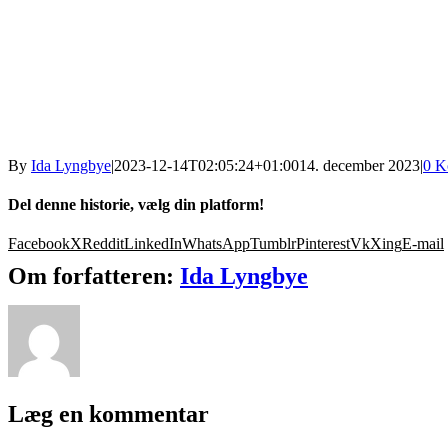
By
Ida Lyngbye
|
2023-12-14T02:05:24+01:00
14. december 2023
|
0 K
Del denne historie, vælg din platform!
Facebook
X
Reddit
LinkedIn
WhatsApp
Tumblr
Pinterest
Vk
Xing
E-mail
Om forfatteren:
Ida Lyngbye
Læg en kommentar