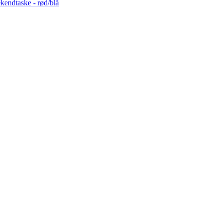
endtaske - rød/blå