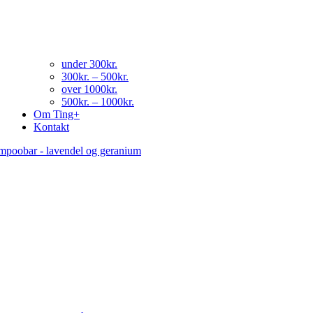
under 300kr.
300kr. – 500kr.
over 1000kr.
500kr. – 1000kr.
Om Ting+
Kontakt
mpoobar - lavendel og geranium