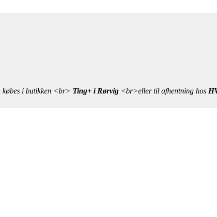
n købes i butikken <br>
Ting+ i Rørvig
<br>eller til afhentning hos
HV