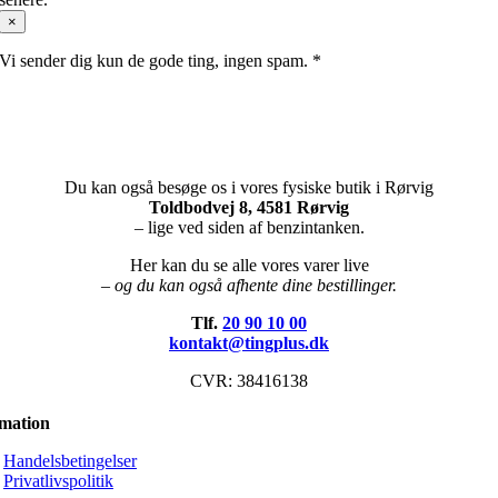
×
Vi sender dig kun de gode ting, ingen spam. *
Du kan også besøge os i vores fysiske butik i Rørvig
Toldbodvej 8, 4581 Rørvig
– lige ved siden af benzintanken.
Her kan du se alle vores varer live
– og du kan også afhente dine bestillinger.
Tlf.
20 90 10 00
kontakt@tingplus.dk
CVR: 38416138
rmation
Handelsbetingelser
Privatlivspolitik