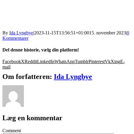
By
Ida Lyngbye
|
2023-11-15T13:56:51+01:00
15. november 2023
|
0
Kommentarer
Del denne historie, vælg din platform!
Facebook
X
Reddit
LinkedIn
WhatsApp
Tumblr
Pinterest
Vk
Xing
E-
mail
Om forfatteren:
Ida Lyngbye
Læg en kommentar
Comment