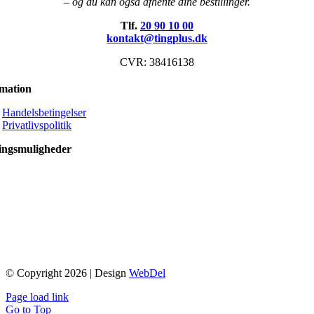
– og du kan også afhente dine bestillinger.
Tlf.
20 90 10 00
kontakt@tingplus.dk
CVR: 38416138
rmation
Handelsbetingelser
Privatlivspolitik
ingsmuligheder
© Copyright 2026 | Design
WebDel
Page load link
Go to Top