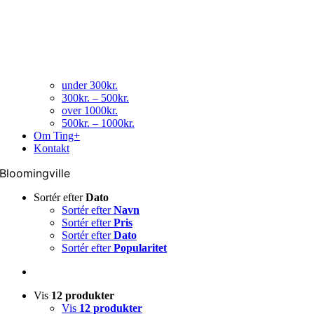
under 300kr.
300kr. – 500kr.
over 1000kr.
500kr. – 1000kr.
Om Ting+
Kontakt
Bloomingville
Sortér efter
Dato
Sortér efter
Navn
Sortér efter
Pris
Sortér efter
Dato
Sortér efter
Popularitet
Vis
12 produkter
Vis
12 produkter