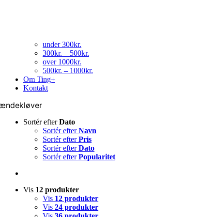
under 300kr.
300kr. – 500kr.
over 1000kr.
500kr. – 1000kr.
Om Ting+
Kontakt
ændekløver
Sortér efter
Dato
Sortér efter
Navn
Sortér efter
Pris
Sortér efter
Dato
Sortér efter
Popularitet
Vis
12 produkter
Vis
12 produkter
Vis
24 produkter
Vis
36 produkter