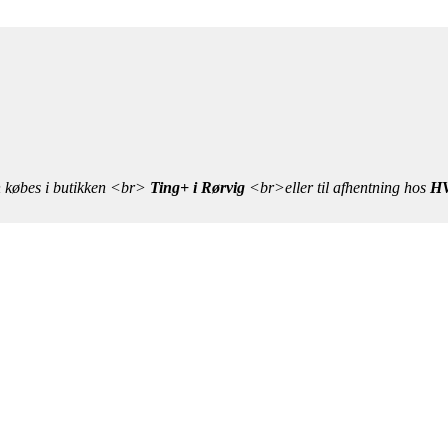
n købes i butikken <br>
Ting+ i Rørvig
<br>eller til afhentning hos
HV