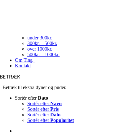
under 300kr.
300kr. – 500kr.
over 1000kr.
500kr. – 1000kr.
Om Ting+
Kontakt
BETRÆK
Betræk til ekstra dyner og puder.
Sortér efter
Dato
Sortér efter
Navn
Sortér efter
Pris
Sortér efter
Dato
Sortér efter
Popularitet