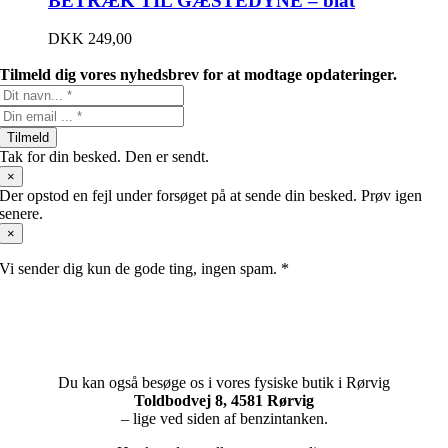
BETRÆK TIL GÆSTEDYNE – blåt
DKK
249,00
Tilmeld dig vores nyhedsbrev for at modtage opdateringer.
Tilmeld
Tak for din besked. Den er sendt.
×
Der opstod en fejl under forsøget på at sende din besked. Prøv igen
senere.
×
Vi sender dig kun de gode ting, ingen spam. *
Du kan også besøge os i vores fysiske butik i Rørvig
Toldbodvej 8, 4581 Rørvig
– lige ved siden af benzintanken.