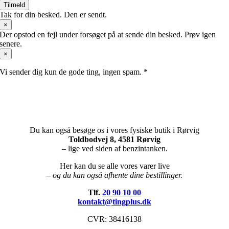
Tilmeld
Tak for din besked. Den er sendt.
×
Der opstod en fejl under forsøget på at sende din besked. Prøv igen
senere.
×
Vi sender dig kun de gode ting, ingen spam. *
Du kan også besøge os i vores fysiske butik i Rørvig
Toldbodvej 8, 4581 Rørvig
– lige ved siden af benzintanken.
Her kan du se alle vores varer live
– og du kan også afhente dine bestillinger.
Tlf.
20 90 10 00
kontakt@tingplus.dk
CVR: 38416138