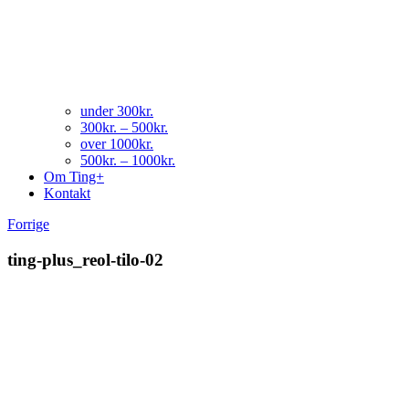
under 300kr.
300kr. – 500kr.
over 1000kr.
500kr. – 1000kr.
Om Ting+
Kontakt
Forrige
ting-plus_reol-tilo-02