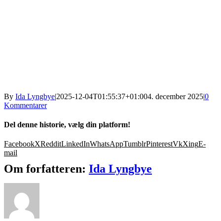
By
Ida Lyngbye
|
2025-12-04T01:55:37+01:00
4. december 2025
|
0
Kommentarer
Del denne historie, vælg din platform!
Facebook
X
Reddit
LinkedIn
WhatsApp
Tumblr
Pinterest
Vk
Xing
E-
mail
Om forfatteren:
Ida Lyngbye