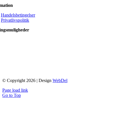
rmation
Handelsbetingelser
Privatlivspolitik
ingsmuligheder
© Copyright 2026 | Design
WebDel
Page load link
Go to Top