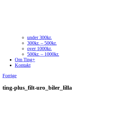
under 300kr.
300kr. – 500kr.
over 1000kr.
500kr. – 1000kr.
Om Ting+
Kontakt
Forrige
ting-plus_filt-uro_biler_lilla