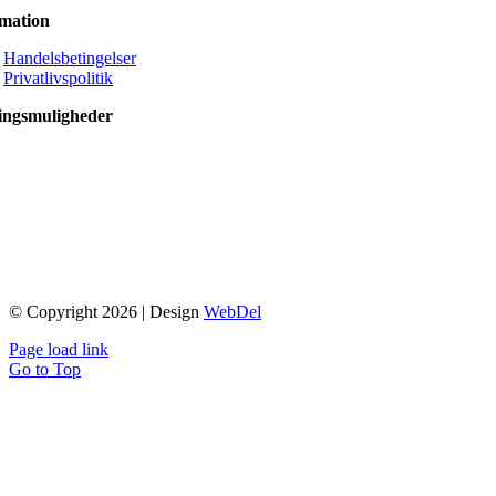
rmation
Handelsbetingelser
Privatlivspolitik
ingsmuligheder
© Copyright 2026 | Design
WebDel
Page load link
Go to Top