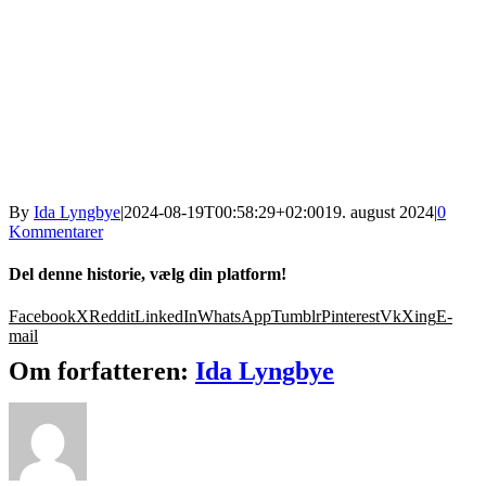
By
Ida Lyngbye
|
2024-08-19T00:58:29+02:00
19. august 2024
|
0
Kommentarer
Del denne historie, vælg din platform!
Facebook
X
Reddit
LinkedIn
WhatsApp
Tumblr
Pinterest
Vk
Xing
E-
mail
Om forfatteren:
Ida Lyngbye