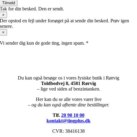
Tilmeld
Tak for din besked. Den er sendt.
×
Der opstod en fejl under forsøget på at sende din besked. Prøv igen
senere.
×
Vi sender dig kun de gode ting, ingen spam. *
Du kan også besøge os i vores fysiske butik i Rørvig
Toldbodvej 8, 4581 Rørvig
– lige ved siden af benzintanken.
Her kan du se alle vores varer live
– og du kan også afhente dine bestillinger.
Tlf.
20 90 10 00
kontakt@tingplus.dk
CVR: 38416138