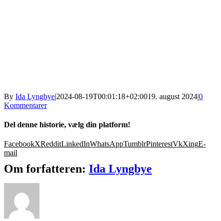
By
Ida Lyngbye
|
2024-08-19T00:01:18+02:00
19. august 2024
|
0
Kommentarer
Del denne historie, vælg din platform!
Facebook
X
Reddit
LinkedIn
WhatsApp
Tumblr
Pinterest
Vk
Xing
E-
mail
Om forfatteren:
Ida Lyngbye