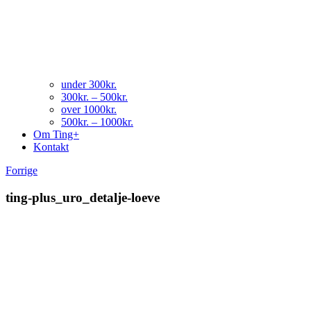
under 300kr.
300kr. – 500kr.
over 1000kr.
500kr. – 1000kr.
Om Ting+
Kontakt
Forrige
ting-plus_uro_detalje-loeve