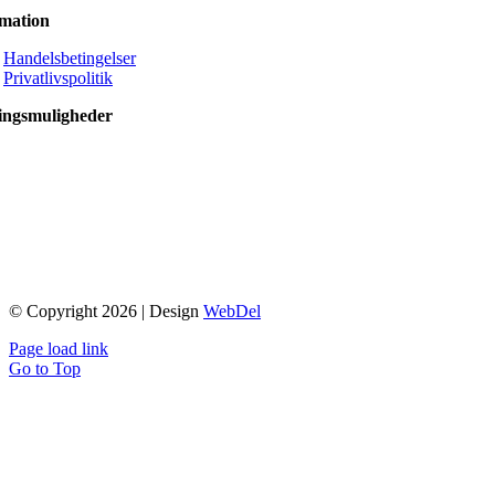
rmation
Handelsbetingelser
Privatlivspolitik
ingsmuligheder
© Copyright 2026 | Design
WebDel
Page load link
Go to Top