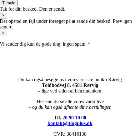
Tilmeld
Tak for din besked. Den er sendt.
×
Der opstod en fejl under forsøget på at sende din besked. Prøv igen
senere.
×
Vi sender dig kun de gode ting, ingen spam. *
Du kan også besøge os i vores fysiske butik i Rørvig
Toldbodvej 8, 4581 Rørvig
– lige ved siden af benzintanken.
Her kan du se alle vores varer live
– og du kan også afhente dine bestillinger.
Tlf.
20 90 10 00
kontakt@tingplus.dk
CVR: 38416138