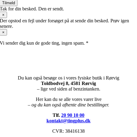
Tilmeld
Tak for din besked. Den er sendt.
×
Der opstod en fejl under forsøget på at sende din besked. Prøv igen
senere.
×
Vi sender dig kun de gode ting, ingen spam. *
Du kan også besøge os i vores fysiske butik i Rørvig
Toldbodvej 8, 4581 Rørvig
– lige ved siden af benzintanken.
Her kan du se alle vores varer live
– og du kan også afhente dine bestillinger.
Tlf.
20 90 10 00
kontakt@tingplus.dk
CVR: 38416138