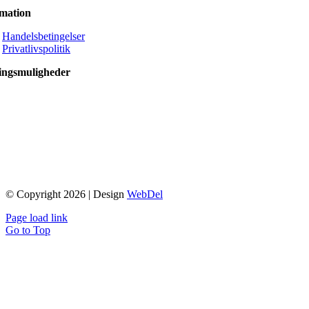
rmation
Handelsbetingelser
Privatlivspolitik
ingsmuligheder
© Copyright 2026 | Design
WebDel
Page load link
Go to Top