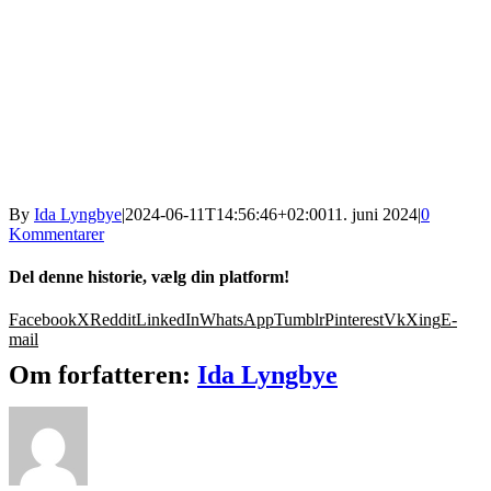
By
Ida Lyngbye
|
2024-06-11T14:56:46+02:00
11. juni 2024
|
0
Kommentarer
Del denne historie, vælg din platform!
Facebook
X
Reddit
LinkedIn
WhatsApp
Tumblr
Pinterest
Vk
Xing
E-
mail
Om forfatteren:
Ida Lyngbye