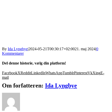
By
Ida Lyngbye
|
2024-05-21T00:30:17+02:00
21. maj 2024
|
0
Kommentarer
Del denne historie, vælg din platform!
Facebook
X
Reddit
LinkedIn
WhatsApp
Tumblr
Pinterest
Vk
Xing
E-
mail
Om forfatteren:
Ida Lyngbye