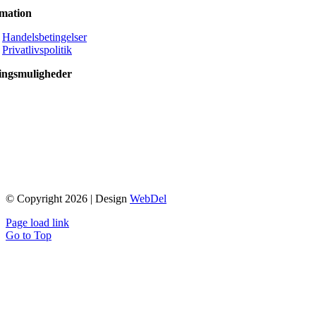
rmation
Handelsbetingelser
Privatlivspolitik
ingsmuligheder
© Copyright 2026 | Design
WebDel
Page load link
Go to Top