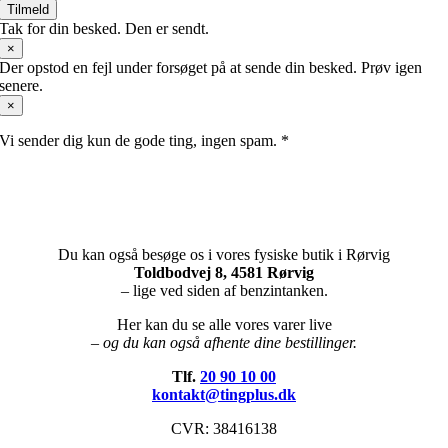
Tilmeld
Tak for din besked. Den er sendt.
×
Der opstod en fejl under forsøget på at sende din besked. Prøv igen
senere.
×
Vi sender dig kun de gode ting, ingen spam. *
Du kan også besøge os i vores fysiske butik i Rørvig
Toldbodvej 8, 4581 Rørvig
– lige ved siden af benzintanken.
Her kan du se alle vores varer live
– og du kan også afhente dine bestillinger.
Tlf.
20 90 10 00
kontakt@tingplus.dk
CVR: 38416138