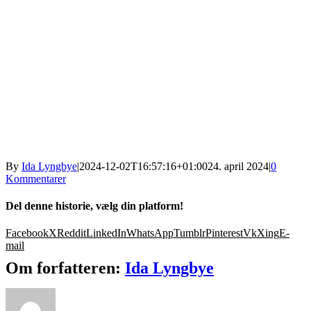
By
Ida Lyngbye
|
2024-12-02T16:57:16+01:00
24. april 2024
|
0
Kommentarer
Del denne historie, vælg din platform!
Facebook
X
Reddit
LinkedIn
WhatsApp
Tumblr
Pinterest
Vk
Xing
E-
mail
Om forfatteren:
Ida Lyngbye