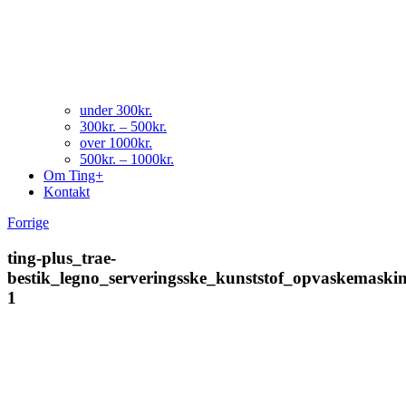
under 300kr.
300kr. – 500kr.
over 1000kr.
500kr. – 1000kr.
Om Ting+
Kontakt
Forrige
ting-plus_trae-
bestik_legno_serveringsske_kunststof_opvaskemaskin
1