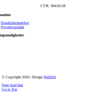
CVR: 38416138
rmation
Handelsbetingelser
Privatlivspolitik
ingsmuligheder
© Copyright 2026 | Design
WebDel
Page load link
Go to Top