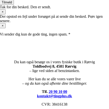
Tilmeld
Tak for din besked. Den er sendt.
×
Der opstod en fejl under forsøget på at sende din besked. Prøv igen
senere.
×
Vi sender dig kun de gode ting, ingen spam. *
Du kan også besøge os i vores fysiske butik i Rørvig
Toldbodvej 8, 4581 Rørvig
– lige ved siden af benzintanken.
Her kan du se alle vores varer live
– og du kan også afhente dine bestillinger.
Tlf.
20 90 10 00
kontakt@tingplus.dk
CVR: 38416138