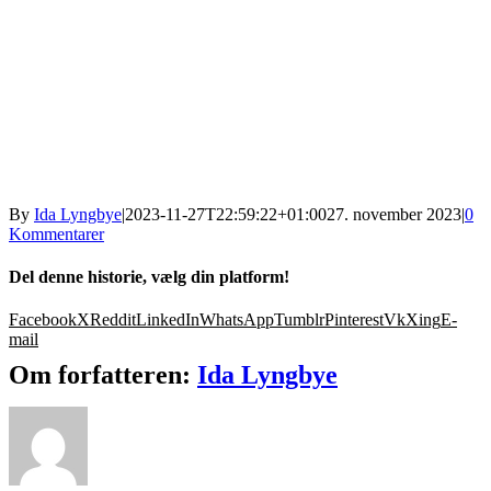
By
Ida Lyngbye
|
2023-11-27T22:59:22+01:00
27. november 2023
|
0
Kommentarer
Del denne historie, vælg din platform!
Facebook
X
Reddit
LinkedIn
WhatsApp
Tumblr
Pinterest
Vk
Xing
E-
mail
Om forfatteren:
Ida Lyngbye