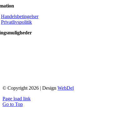
rmation
Handelsbetingelser
Privatlivspolitik
ingsmuligheder
© Copyright 2026 | Design
WebDel
Page load link
Go to Top