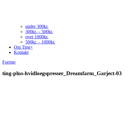
under 300kr.
300kr. – 500kr.
over 1000kr.
500kr. – 1000kr.
Om Ting+
Kontakt
Forrige
ting-plus-hvidloegspresser_Dreamfarm_Garject-03