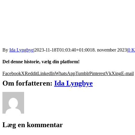
By
Ida Lyngbye
|
2023-11-18T01:03:40+01:00
18. november 2023
|
0 K
Del denne historie, vælg din platform!
Facebook
X
Reddit
LinkedIn
WhatsApp
Tumblr
Pinterest
Vk
Xing
E-mail
Om forfatteren:
Ida Lyngbye
Læg en kommentar