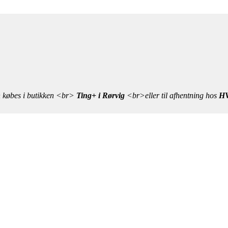
n købes i butikken <br>
Ting+ i Rørvig
<br>eller til afhentning hos
HV