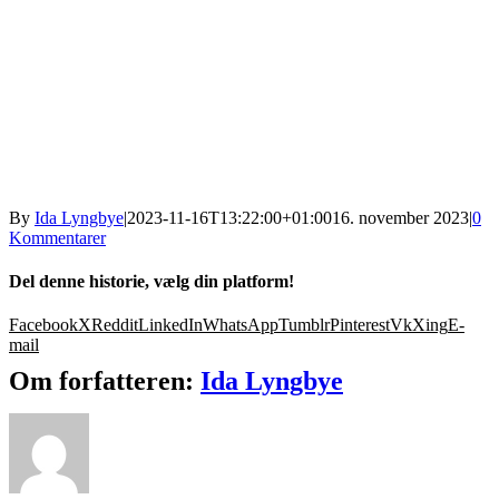
By
Ida Lyngbye
|
2023-11-16T13:22:00+01:00
16. november 2023
|
0
Kommentarer
Del denne historie, vælg din platform!
Facebook
X
Reddit
LinkedIn
WhatsApp
Tumblr
Pinterest
Vk
Xing
E-
mail
Om forfatteren:
Ida Lyngbye