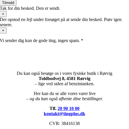
Tilmeld
Tak for din besked. Den er sendt.
×
Der opstod en fejl under forsøget på at sende din besked. Prøv igen
senere.
×
Vi sender dig kun de gode ting, ingen spam. *
Du kan også besøge os i vores fysiske butik i Rørvig
Toldbodvej 8, 4581 Rørvig
– lige ved siden af benzintanken.
Her kan du se alle vores varer live
– og du kan også afhente dine bestillinger.
Tlf.
20 90 10 00
kontakt@tingplus.dk
CVR: 38416138