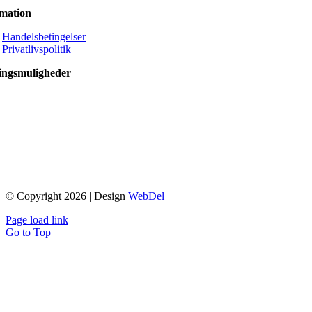
rmation
Handelsbetingelser
Privatlivspolitik
ingsmuligheder
© Copyright 2026 | Design
WebDel
Page load link
Go to Top