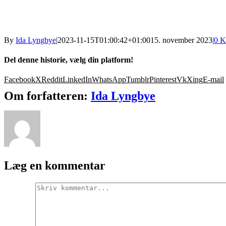
By
Ida Lyngbye
|
2023-11-15T01:00:42+01:00
15. november 2023
|
0 K
Del denne historie, vælg din platform!
Facebook
X
Reddit
LinkedIn
WhatsApp
Tumblr
Pinterest
Vk
Xing
E-mail
Om forfatteren:
Ida Lyngbye
Læg en kommentar