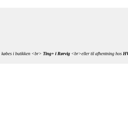
n købes i butikken <br>
Ting+ i Rørvig
<br>eller til afhentning hos
HV