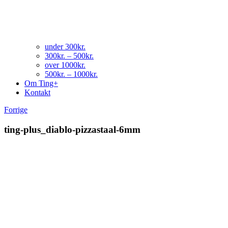
under 300kr.
300kr. – 500kr.
over 1000kr.
500kr. – 1000kr.
Om Ting+
Kontakt
Forrige
ting-plus_diablo-pizzastaal-6mm