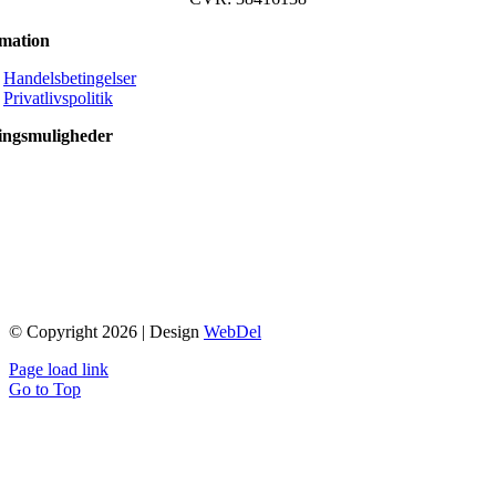
rmation
Handelsbetingelser
Privatlivspolitik
ingsmuligheder
© Copyright 2026 | Design
WebDel
Page load link
Go to Top