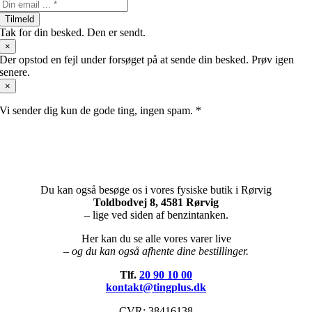
Tilmeld
Tak for din besked. Den er sendt.
×
Der opstod en fejl under forsøget på at sende din besked. Prøv igen
senere.
×
Vi sender dig kun de gode ting, ingen spam. *
Du kan også besøge os i vores fysiske butik i Rørvig
Toldbodvej 8, 4581 Rørvig
– lige ved siden af benzintanken.
Her kan du se alle vores varer live
– og du kan også afhente dine bestillinger.
Tlf.
20 90 10 00
kontakt@tingplus.dk
CVR: 38416138