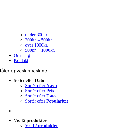
under 300kr.
300kr. – 500kr.
over 1000kr.
500kr. – 1000kr.
Om Ting+
Kontakt
tåler opvaskemaskine
Sortér efter
Dato
Sortér efter
Navn
Sortér efter
Pris
Sortér efter
Dato
Sortér efter
Popularitet
Vis
12 produkter
Vis
12 produkter