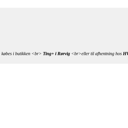
n købes i butikken <br>
Ting+ i Rørvig
<br>eller til afhentning hos
HV