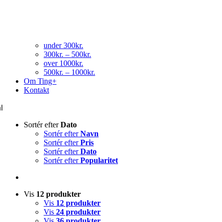
under 300kr.
300kr. – 500kr.
over 1000kr.
500kr. – 1000kr.
Om Ting+
Kontakt
al
Sortér efter
Dato
Sortér efter
Navn
Sortér efter
Pris
Sortér efter
Dato
Sortér efter
Popularitet
Vis
12 produkter
Vis
12 produkter
Vis
24 produkter
Vis
36 produkter