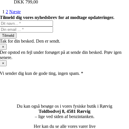
DKK
799,00
1
2
Næste
Tilmeld dig vores nyhedsbrev for at modtage opdateringer.
Tilmeld
Tak for din besked. Den er sendt.
×
Der opstod en fejl under forsøget på at sende din besked. Prøv igen
senere.
×
Vi sender dig kun de gode ting, ingen spam. *
Du kan også besøge os i vores fysiske butik i Rørvig
Toldbodvej 8, 4581 Rørvig
– lige ved siden af benzintanken.
Her kan du se alle vores varer live