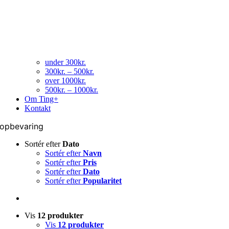
under 300kr.
300kr. – 500kr.
over 1000kr.
500kr. – 1000kr.
Om Ting+
Kontakt
opbevaring
Sortér efter
Dato
Sortér efter
Navn
Sortér efter
Pris
Sortér efter
Dato
Sortér efter
Popularitet
Vis
12 produkter
Vis
12 produkter