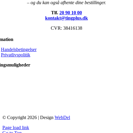
– og du kan også afhente dine bestillinger.
Tlf.
20 90 10 00
kontakt@tingplus.dk
CVR: 38416138
rmation
Handelsbetingelser
Privatlivspolitik
ingsmuligheder
© Copyright 2026 | Design
WebDel
Page load link
Go to Top