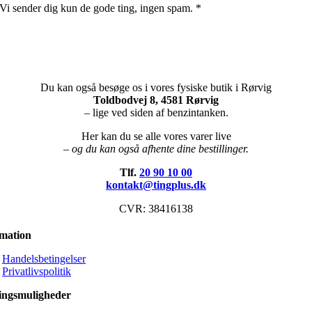
Vi sender dig kun de gode ting, ingen spam. *
Du kan også besøge os i vores fysiske butik i Rørvig
Toldbodvej 8, 4581 Rørvig
– lige ved siden af benzintanken.
Her kan du se alle vores varer live
– og du kan også afhente dine bestillinger.
Tlf.
20 90 10 00
kontakt@tingplus.dk
CVR: 38416138
rmation
Handelsbetingelser
Privatlivspolitik
ingsmuligheder