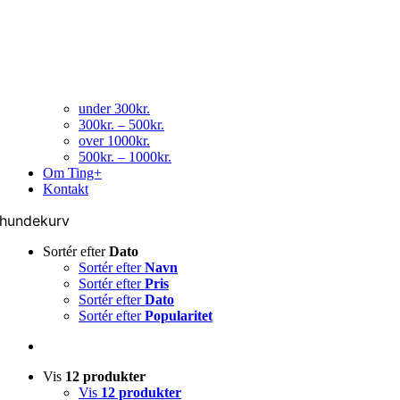
under 300kr.
300kr. – 500kr.
over 1000kr.
500kr. – 1000kr.
Om Ting+
Kontakt
hundekurv
Sortér efter
Dato
Sortér efter
Navn
Sortér efter
Pris
Sortér efter
Dato
Sortér efter
Popularitet
Vis
12 produkter
Vis
12 produkter