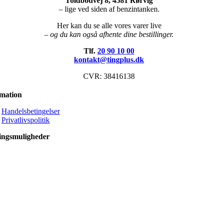
Toldbodvej 8, 4581 Rørvig
– lige ved siden af benzintanken.
Her kan du se alle vores varer live
– og du kan også afhente dine bestillinger.
Tlf.
20 90 10 00
kontakt@tingplus.dk
CVR: 38416138
rmation
Handelsbetingelser
Privatlivspolitik
ingsmuligheder