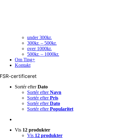
under 300kr.
300kr. – 500kr.
over 1000kr.
500kr. – 1000kr.
Om Ting+
Kontakt
FSR-certificeret
Sortér efter
Dato
Sortér efter
Navn
Sortér efter
Pris
Sortér efter
Dato
Sortér efter
Popularitet
Vis
12 produkter
Vis
12 produkter