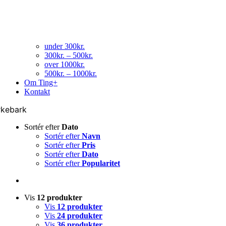
under 300kr.
300kr. – 500kr.
over 1000kr.
500kr. – 1000kr.
Om Ting+
Kontakt
rkebark
Sortér efter
Dato
Sortér efter
Navn
Sortér efter
Pris
Sortér efter
Dato
Sortér efter
Popularitet
Vis
12 produkter
Vis
12 produkter
Vis
24 produkter
Vis
36 produkter