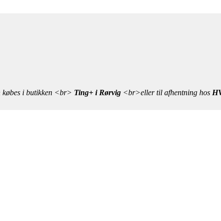
n købes i butikken <br>
Ting+ i Rørvig
<br>eller til afhentning hos
HV