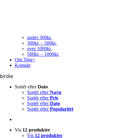
under 300kr.
300kr. – 500kr.
over 1000kr.
500kr. – 1000kr.
Om Ting+
Kontakt
birdie
Sortér efter
Dato
Sortér efter
Navn
Sortér efter
Pris
Sortér efter
Dato
Sortér efter
Popularitet
Vis
12 produkter
Vis
12 produkter