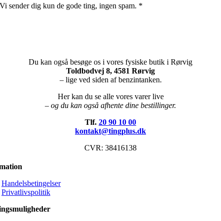
Vi sender dig kun de gode ting, ingen spam. *
Du kan også besøge os i vores fysiske butik i Rørvig
Toldbodvej 8, 4581 Rørvig
– lige ved siden af benzintanken.
Her kan du se alle vores varer live
– og du kan også afhente dine bestillinger.
Tlf.
20 90 10 00
kontakt@tingplus.dk
CVR: 38416138
rmation
Handelsbetingelser
Privatlivspolitik
ingsmuligheder