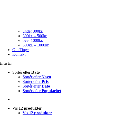
under 300kr.
300kr. – 500kr.
over 1000kr.
500kr. – 1000kr.
Om Ting+
Kontakt
bærbar
Sortér efter
Dato
Sortér efter
Navn
Sortér efter
Pris
Sortér efter
Dato
Sortér efter
Popularitet
Vis
12 produkter
Vis
12 produkter