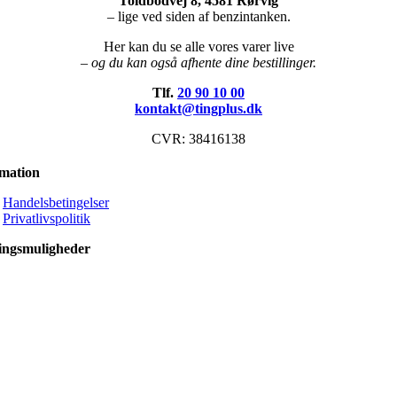
Toldbodvej 8, 4581 Rørvig
– lige ved siden af benzintanken.
Her kan du se alle vores varer live
– og du kan også afhente dine bestillinger.
Tlf.
20 90 10 00
kontakt@tingplus.dk
CVR: 38416138
rmation
Handelsbetingelser
Privatlivspolitik
ingsmuligheder