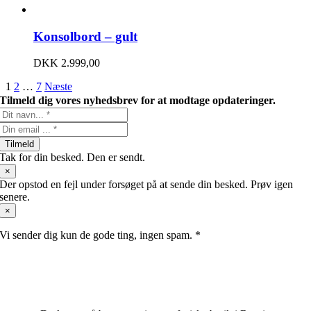
Konsolbord – gult
DKK
2.999,00
1
2
…
7
Næste
Tilmeld dig vores nyhedsbrev for at modtage opdateringer.
Tilmeld
Tak for din besked. Den er sendt.
×
Der opstod en fejl under forsøget på at sende din besked. Prøv igen
senere.
×
Vi sender dig kun de gode ting, ingen spam. *