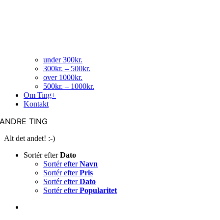
under 300kr.
300kr. – 500kr.
over 1000kr.
500kr. – 1000kr.
Om Ting+
Kontakt
ANDRE TING
Alt det andet! :-)
Sortér efter
Dato
Sortér efter
Navn
Sortér efter
Pris
Sortér efter
Dato
Sortér efter
Popularitet