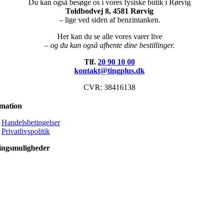
Du kan også besøge os i vores fysiske butik i Rørvig
Toldbodvej 8, 4581 Rørvig
– lige ved siden af benzintanken.
Her kan du se alle vores varer live
– og du kan også afhente dine bestillinger.
Tlf.
20 90 10 00
kontakt@tingplus.dk
CVR: 38416138
rmation
Handelsbetingelser
Privatlivspolitik
ingsmuligheder