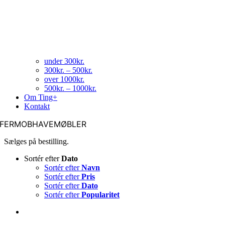
under 300kr.
300kr. – 500kr.
over 1000kr.
500kr. – 1000kr.
Om Ting+
Kontakt
FERMOBHAVEMØBLER
Sælges på bestilling.
Sortér efter
Dato
Sortér efter
Navn
Sortér efter
Pris
Sortér efter
Dato
Sortér efter
Popularitet