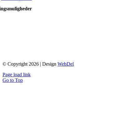
ingsmuligheder
© Copyright 2026 | Design
WebDel
Page load link
Go to Top