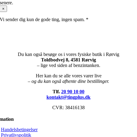
senere.
×
Vi sender dig kun de gode ting, ingen spam. *
Du kan også besøge os i vores fysiske butik i Rørvig
Toldbodvej 8, 4581 Rørvig
– lige ved siden af benzintanken.
Her kan du se alle vores varer live
– og du kan også afhente dine bestillinger.
Tlf.
20 90 10 00
kontakt@tingplus.dk
CVR: 38416138
rmation
Handelsbetingelser
Privatlivspolitik