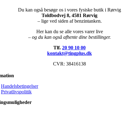
Du kan også besøge os i vores fysiske butik i Rørvig
Toldbodvej 8, 4581 Rørvig
– lige ved siden af benzintanken.
Her kan du se alle vores varer live
– og du kan også afhente dine bestillinger.
Tlf.
20 90 10 00
kontakt@tingplus.dk
CVR: 38416138
rmation
Handelsbetingelser
Privatlivspolitik
ingsmuligheder