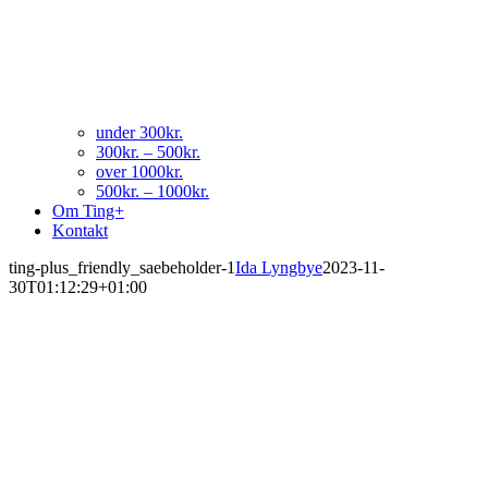
under 300kr.
300kr. – 500kr.
over 1000kr.
500kr. – 1000kr.
Om Ting+
Kontakt
ting-plus_friendly_saebeholder-1
Ida Lyngbye
2023-11-
30T01:12:29+01:00