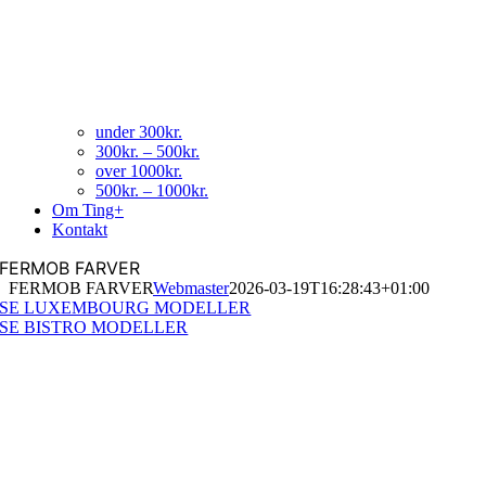
under 300kr.
300kr. – 500kr.
over 1000kr.
500kr. – 1000kr.
Om Ting+
Kontakt
FERMOB FARVER
FERMOB FARVER
Webmaster
2026-03-19T16:28:43+01:00
SE LUXEMBOURG MODELLER
SE BISTRO MODELLER