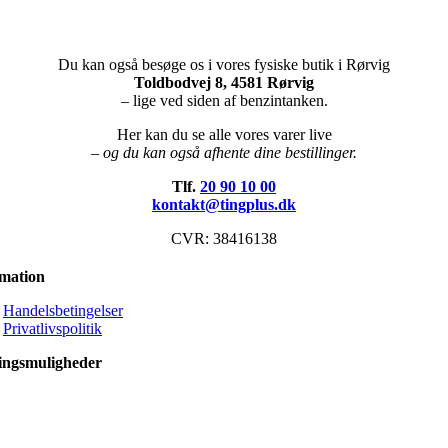
Du kan også besøge os i vores fysiske butik i Rørvig
Toldbodvej 8, 4581 Rørvig
– lige ved siden af benzintanken.
Her kan du se alle vores varer live
– og du kan også afhente dine bestillinger.
Tlf.
20 90 10 00
kontakt@tingplus.dk
CVR: 38416138
rmation
Handelsbetingelser
Privatlivspolitik
ingsmuligheder