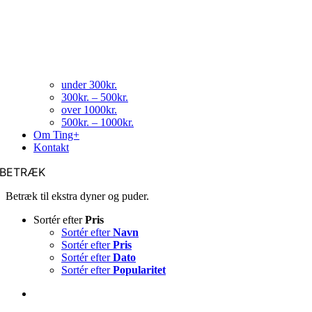
under 300kr.
300kr. – 500kr.
over 1000kr.
500kr. – 1000kr.
Om Ting+
Kontakt
BETRÆK
Betræk til ekstra dyner og puder.
Sortér efter
Pris
Sortér efter
Navn
Sortér efter
Pris
Sortér efter
Dato
Sortér efter
Popularitet