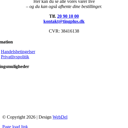
Her kan du se alle vores varer live
– og du kan også afhente dine bestillinger.
Tlf.
20 90 10 00
kontakt@tingplus.dk
CVR: 38416138
rmation
Handelsbetingelser
Privatlivspolitik
ingsmuligheder
© Copyright 2026 | Design
WebDel
Page load link