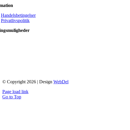
rmation
Handelsbetingelser
Privatlivspolitik
ingsmuligheder
© Copyright 2026 | Design
WebDel
Page load link
Go to Top