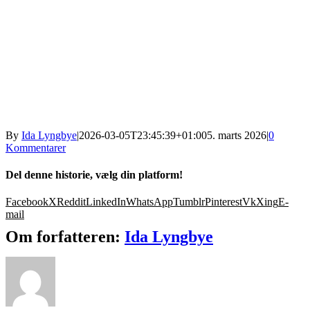
By
Ida Lyngbye
|
2026-03-05T23:45:39+01:00
5. marts 2026
|
0
Kommentarer
Del denne historie, vælg din platform!
Facebook
X
Reddit
LinkedIn
WhatsApp
Tumblr
Pinterest
Vk
Xing
E-
mail
Om forfatteren:
Ida Lyngbye