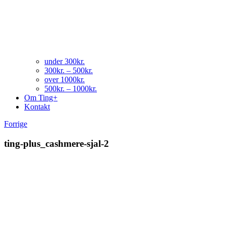
under 300kr.
300kr. – 500kr.
over 1000kr.
500kr. – 1000kr.
Om Ting+
Kontakt
Forrige
ting-plus_cashmere-sjal-2