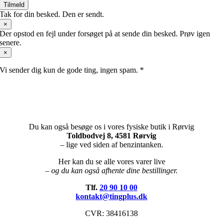
Tilmeld
Tak for din besked. Den er sendt.
×
Der opstod en fejl under forsøget på at sende din besked. Prøv igen
senere.
×
Vi sender dig kun de gode ting, ingen spam. *
Du kan også besøge os i vores fysiske butik i Rørvig
Toldbodvej 8, 4581 Rørvig
– lige ved siden af benzintanken.
Her kan du se alle vores varer live
– og du kan også afhente dine bestillinger.
Tlf.
20 90 10 00
kontakt@tingplus.dk
CVR: 38416138