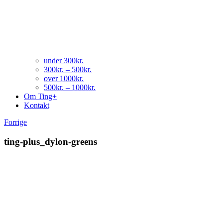
under 300kr.
300kr. – 500kr.
over 1000kr.
500kr. – 1000kr.
Om Ting+
Kontakt
Forrige
ting-plus_dylon-greens