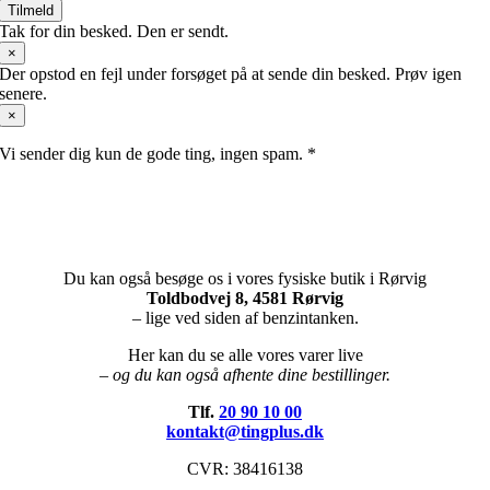
Tilmeld
Tak for din besked. Den er sendt.
×
Der opstod en fejl under forsøget på at sende din besked. Prøv igen
senere.
×
Vi sender dig kun de gode ting, ingen spam. *
Du kan også besøge os i vores fysiske butik i Rørvig
Toldbodvej 8, 4581 Rørvig
– lige ved siden af benzintanken.
Her kan du se alle vores varer live
– og du kan også afhente dine bestillinger.
Tlf.
20 90 10 00
kontakt@tingplus.dk
CVR: 38416138