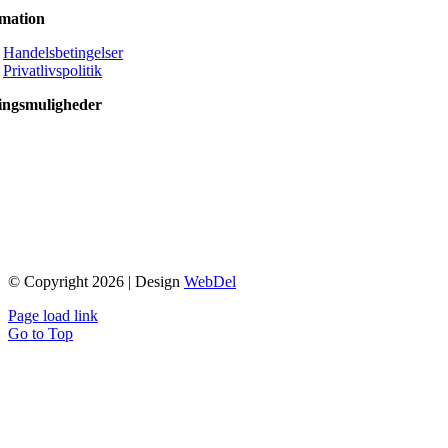
rmation
Handelsbetingelser
Privatlivspolitik
ingsmuligheder
© Copyright 2026 | Design
WebDel
Page load link
Go to Top