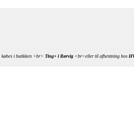
n købes i butikken <br>
Ting+ i Rørvig
<br>eller til afhentning hos
HV