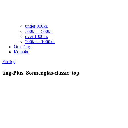
under 300kr.
300kr. – 500kr.
over 1000kr.
500kr. – 1000kr.
Om Ting+
Kontakt
Forrige
ting-Plus_Sonnenglas-classic_top