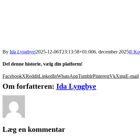
By
Ida Lyngbye
|
2025-12-06T23:13:58+01:00
6. december 2025
|
0 Ko
Del denne historie, vælg din platform!
Facebook
X
Reddit
LinkedIn
WhatsApp
Tumblr
Pinterest
Vk
Xing
E-mail
Om forfatteren:
Ida Lyngbye
Læg en kommentar