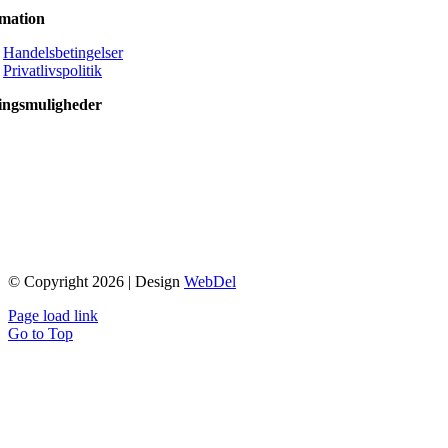
rmation
Handelsbetingelser
Privatlivspolitik
ingsmuligheder
© Copyright 2026 | Design
WebDel
Page load link
Go to Top