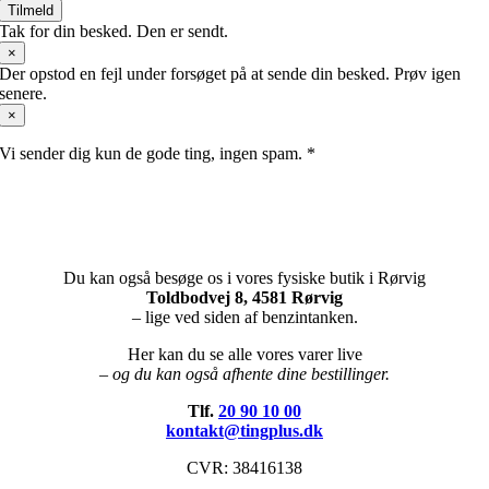
Tilmeld
Tak for din besked. Den er sendt.
×
Der opstod en fejl under forsøget på at sende din besked. Prøv igen
senere.
×
Vi sender dig kun de gode ting, ingen spam. *
Du kan også besøge os i vores fysiske butik i Rørvig
Toldbodvej 8, 4581 Rørvig
– lige ved siden af benzintanken.
Her kan du se alle vores varer live
– og du kan også afhente dine bestillinger.
Tlf.
20 90 10 00
kontakt@tingplus.dk
CVR: 38416138