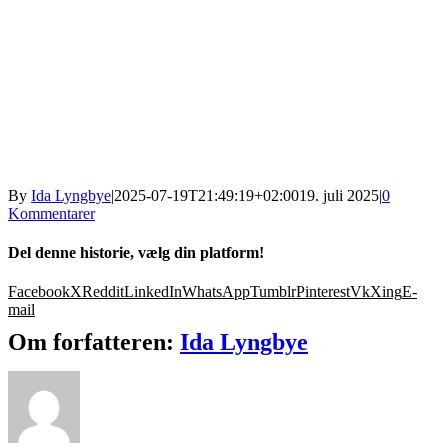
By
Ida Lyngbye
|
2025-07-19T21:49:19+02:00
19. juli 2025
|
0
Kommentarer
Del denne historie, vælg din platform!
Facebook
X
Reddit
LinkedIn
WhatsApp
Tumblr
Pinterest
Vk
Xing
E-
mail
Om forfatteren:
Ida Lyngbye