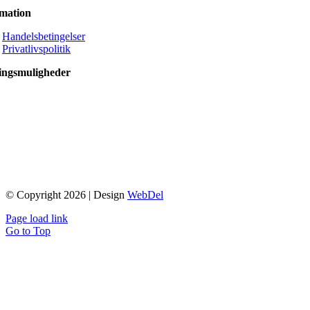
rmation
Handelsbetingelser
Privatlivspolitik
ingsmuligheder
© Copyright 2026 | Design
WebDel
Page load link
Go to Top