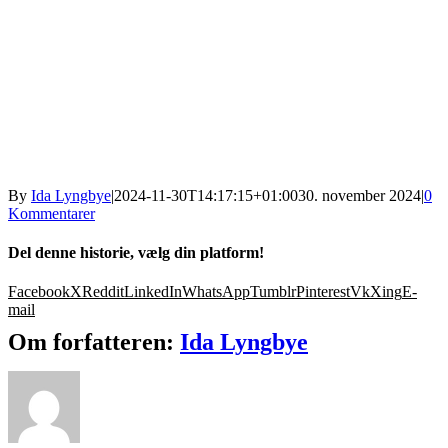
By
Ida Lyngbye
|
2024-11-30T14:17:15+01:00
30. november 2024
|
0
Kommentarer
Del denne historie, vælg din platform!
Facebook
X
Reddit
LinkedIn
WhatsApp
Tumblr
Pinterest
Vk
Xing
E-
mail
Om forfatteren:
Ida Lyngbye