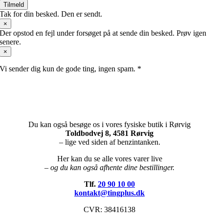
Tilmeld
Tak for din besked. Den er sendt.
×
Der opstod en fejl under forsøget på at sende din besked. Prøv igen
senere.
×
Vi sender dig kun de gode ting, ingen spam. *
Du kan også besøge os i vores fysiske butik i Rørvig
Toldbodvej 8, 4581 Rørvig
– lige ved siden af benzintanken.
Her kan du se alle vores varer live
– og du kan også afhente dine bestillinger.
Tlf.
20 90 10 00
kontakt@tingplus.dk
CVR: 38416138