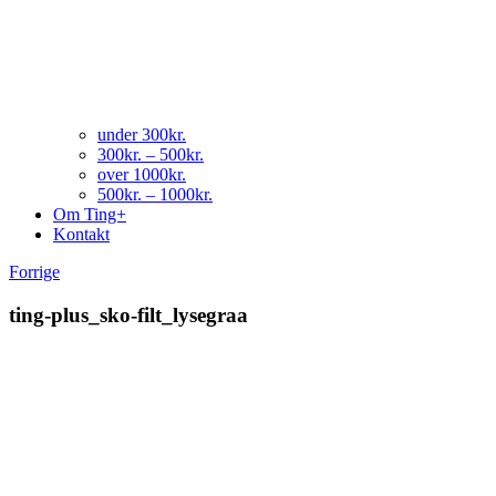
under 300kr.
300kr. – 500kr.
over 1000kr.
500kr. – 1000kr.
Om Ting+
Kontakt
Forrige
ting-plus_sko-filt_lysegraa