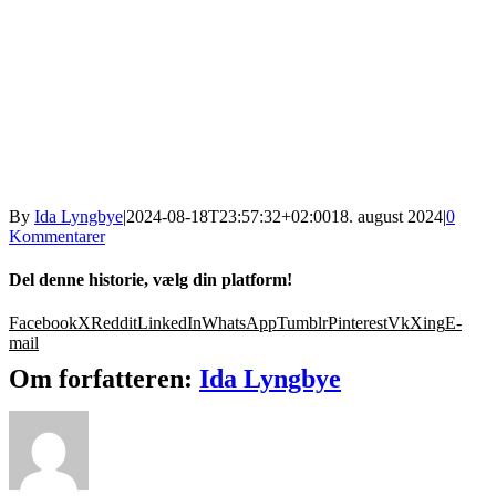
By
Ida Lyngbye
|
2024-08-18T23:57:32+02:00
18. august 2024
|
0
Kommentarer
Del denne historie, vælg din platform!
Facebook
X
Reddit
LinkedIn
WhatsApp
Tumblr
Pinterest
Vk
Xing
E-
mail
Om forfatteren:
Ida Lyngbye