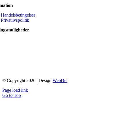
rmation
Handelsbetingelser
Privatlivspolitik
ingsmuligheder
© Copyright 2026 | Design
WebDel
Page load link
Go to Top