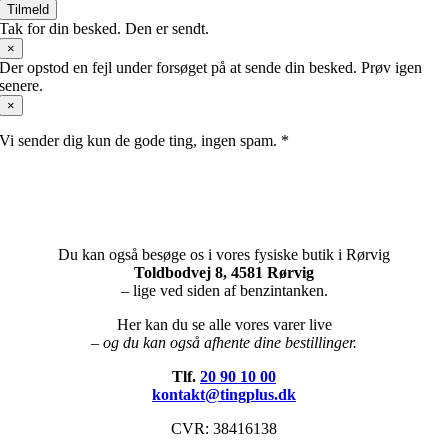
Tilmeld
Tak for din besked. Den er sendt.
×
Der opstod en fejl under forsøget på at sende din besked. Prøv igen
senere.
×
Vi sender dig kun de gode ting, ingen spam. *
Du kan også besøge os i vores fysiske butik i Rørvig
Toldbodvej 8, 4581 Rørvig
– lige ved siden af benzintanken.
Her kan du se alle vores varer live
– og du kan også afhente dine bestillinger.
Tlf.
20 90 10 00
kontakt@tingplus.dk
CVR: 38416138